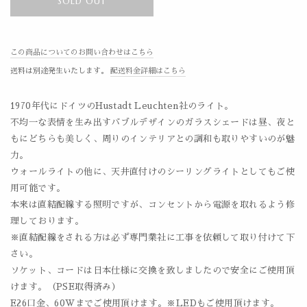
SOLD OUT
この商品についてのお問い合わせはこちら
送料は別途発生いたします。
配送料金詳細はこちら
1970年代にドイツのHustadt Leuchten社のライト。
不均一な表情を生み出すバブルデザインのガラスシェードは昼、夜と
もにどちらも美しく、周りのインテリアとの調和も取りやすいのが魅
力。
ウォールライトの他に、天井直付けのシーリングライトとしてもご使
用可能です。
本来は直結配線する照明ですが、コンセントから電源を取れるよう修
理しております。
※直結配線をされる方は必ず専門業社に工事を依頼して取り付けて下
さい。
ソケット、コードは日本仕様に交換を致しましたので安全にご使用頂
けます。（PSE取得済み）
E26口金、60Wまでご使用頂けます。※LEDもご使用頂けます。