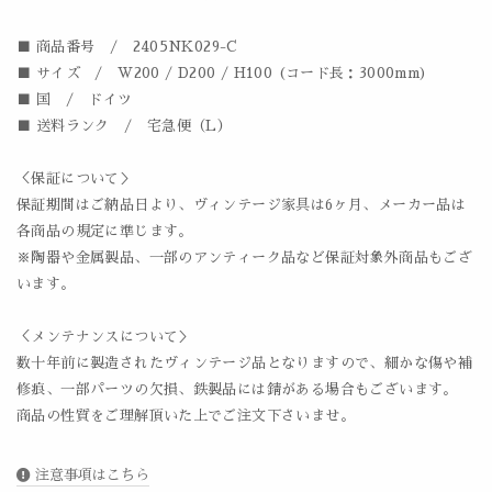
■ 商品番号 / 2405NK029-C
■ サイズ / W200 / D200 / H100 (コード長：3000mm)
■ 国 / ドイツ
■ 送料ランク / 宅急便（L）
＜保証について＞
保証期間はご納品日より、ヴィンテージ家具は6ヶ月、メーカー品は
各商品の規定に準じます。
※陶器や金属製品、一部のアンティーク品など保証対象外商品もござ
います。
＜メンテナンスについて＞
数十年前に製造されたヴィンテージ品となりますので、細かな傷や補
修痕、一部パーツの欠損、鉄製品には錆がある場合もございます。
商品の性質をご理解頂いた上でご注文下さいませ。
注意事項はこちら