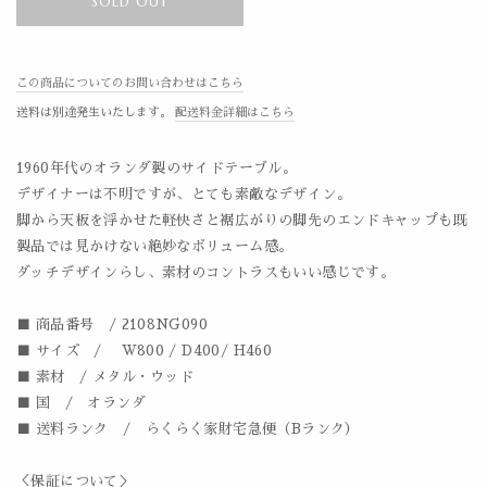
SOLD OUT
この商品についてのお問い合わせはこちら
送料は別途発生いたします。
配送料金詳細はこちら
1960年代のオランダ製のサイドテーブル。
デザイナーは不明ですが、とても素敵なデザイン。
脚から天板を浮かせた軽快さと裾広がりの脚先のエンドキャップも既
製品では見かけない絶妙なボリューム感。
ダッチデザインらし、素材のコントラスもいい感じです。
■ 商品番号 / 2108NG090
■ サイズ / W800 / D400/ H460
■ 素材 / メタル・ウッド
■ 国 / オランダ
■ 送料ランク /
らくらく家財宅急便（Bランク）
＜保証について＞