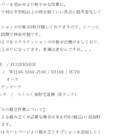
ーパーを効かせより軽やかな印象に。
ーク材は半世紀以上の時を経ていい具合に経年変化して
ンションの中板が2枚付属しておりますので、シーンに
２段階で伸長可能です。
体よりもエクステンションの中板が日焼けをしており、
仕上がりになってます。普通は逆なんですが。。。
 / 2111DKS032
 W1160-1660-2160 / D1160 / H720
/ オーク
 デンマーク
ンク / らくらく家財宅急便（Eランク）
ブルの組立作業について】
よる組み立てが必要な場合は￥4,950(税込)に追加料
ります。
合はカートページより組み立てオプションを追加してく