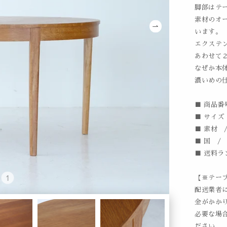
脚部はテ
素材のオ
います。
エクステ
あわせて
なぜか本
濃いめの
■ 商品番号
■ サイズ /
■ 素材 
■ 国 /
■ 送料ラ
【※テー
配送業者に
金がかか
必要な場
ださい。