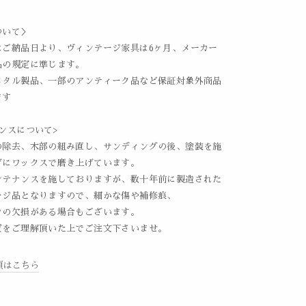
ついて＞
はご納品日より、ヴィンテージ家具は6ヶ月、メーカー
品の規定に準じます。
メタル製品、一部のアンティーク品など保証対象外商品
ます
ンスについて>
の除去、木部の組み直し、サンディングの後、塗装を施
げにワックスで磨き上げています。
ンテナンスを施しておりますが、数十年前に製造された
ージ品となりますので、細かな傷や補修痕、
ツの欠損がある場合もございます。
質をご理解頂いた上でご注文下さいませ。
項はこちら