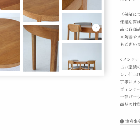
＜保証に
保証期間
品は各商
※陶器や
もござい
<メンテナ
古い塗装
し、仕上
丁寧にメ
ヴィンテ
一部パー
商品の性
注意事