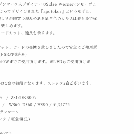
にデンマーク人デザイナーのSidse Werner(シセ・ヴェ
よってデザインされた『apoteker』というモデル。
美しさが際立つ厚みのある乳白色のガラスは昼と夜で違
を楽しめます。
コードカット、延長も承ります。
ケット、コードの交換を致しましたので安全にご使用頂
PSE取得済み）
、60Wまでご使用頂けます。※LEDもご使用頂けま
格は1台の値段になります。ストック2台ございます。
 / 2212DKS005
 W360 D360 / H380 / 全長1775
 デンマーク
ク / 宅急便(L)
ついて＞