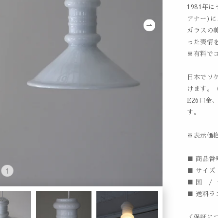
1981年
アナー)に
ガラスの
った表情
※有料で
日本でソ
けます。（
E26口金
す。
※表示価
■ 商品番号
■ サイズ /
■ 国 /
■ 送料ラン
＜保証に