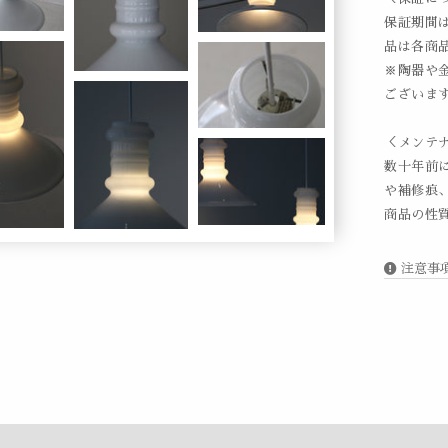
保証期間
品は各商
※陶器や
ございま
＜メンテ
数十年前
や補修痕
商品の性
注意事