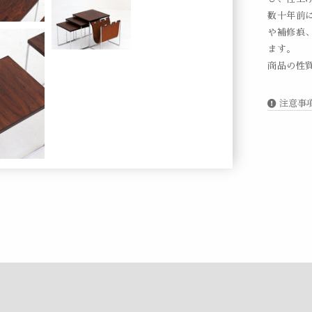
数十年前
や補修痕
ます。
商品の性
注意事