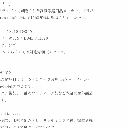
ーブル。
にオランダにて創設された高級家庭用品メーカー、ブラバ
rabantia）社にて1960年代に製造されていたモノ。
 / 2310NG045
 W565 / D345 / H370
 オランダ
ンク / らくらく家財宅急便（Aランク)
ついて＞
はご納品日より、ヴィンテージ家具は6ヶ月、メーカー
品の規定に準じます。
メタル製品、一部のアンティーク品など保証対象外商品
ます。
ンスについて>
の除去、木部の組み直し、サンディングの後、塗装を施
げにワックスで磨き上げています。