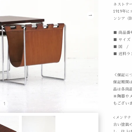
ネストテ
1919年
ンシア（B
■ 商品番号
■ サイズ /
■ 国 /
■ 送料ラ
＜保証に
保証期間
品は各商
※陶器や
もござい
<メンテナ
古い塗装
し、仕上