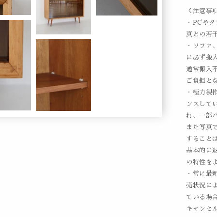
＜注意事
・PCや
真との若
・ソファ
に必ず搬
通常搬入
ご負担と
・極力製
ンスして
れ、一部
また写真
すること
基本的に
の特性を
・常に最
売状況に
ている場
キャンセ