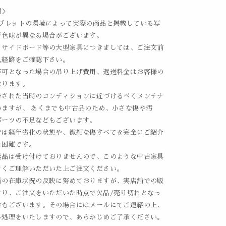
項＞
タブレットの環境によって実際の商品と掲載している写
干色味が異なる場合がございます。
、サイドボード等の大型家具につきましては、ご注文前
入経路をご確認下さい。
不可となった場合の吊り上げ費用、返送料金はお客様の
なります。
作された当時のコンディションに近づけるべくメンテナ
いますが、 あくまでも中古品のため、小さな傷や汚
パーツの不足などもございます。
では経年劣化の状態や、微細な傷すべてを完全にご紹介
は困難です。
返品は受け付けておりませんので、このような中古家具
よくご理解いただいた上ご注文ください。
新の在庫状況の反映に努めておりますが、実店舗での販
より、ご注文をいただいた時点で欠品/売り切れとなっ
合もございます。その場合にはメールにてご連絡の上、
ル処理をいたしますので、あらかじめご了承ください。