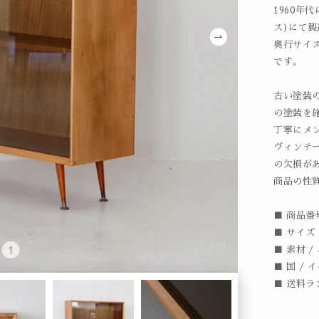
1960年代
ス)にて
奥行サイ
です。
古い塗装
の塗装を
丁寧にメ
ヴィンテ
の欠損が
商品の性
■ 商品番号 
■ サイズ /
■ 素材 /
■ 国 / 
■ 送料ラ