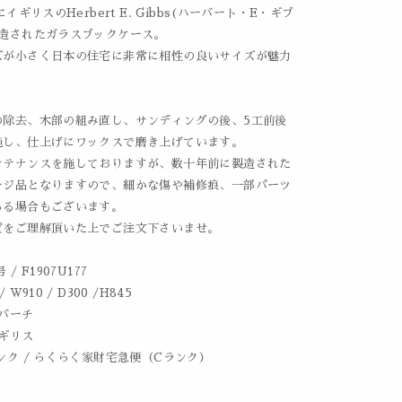
にイギリスのHerbert E. Gibbs(ハーバート・E・ギブ
製造されたガラスブックケース。
ズが小さく日本の住宅に非常に相性の良いサイズが魅力
の除去、木部の組み直し、サンディングの後、5工前後
施し、仕上げにワックスで磨き上げています。
ンテナンスを施しておりますが、数十年前に製造された
ージ品となりますので、細かな傷や補修痕、一部パーツ
ある場合もございます。
質をご理解頂いた上でご注文下さいませ。
/ F1907U177
 W910 / D300 /H845
 バーチ
イギリス
ンク / らくらく家財宅急便（Cランク）