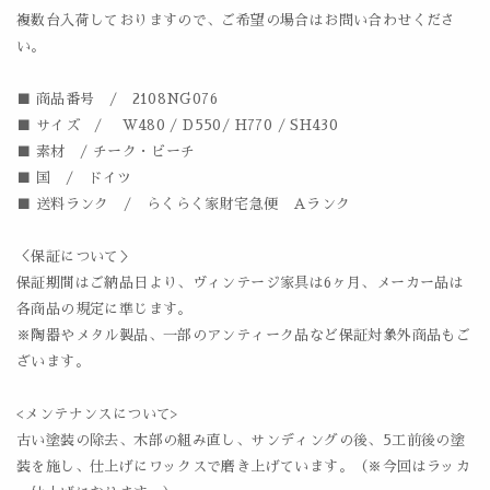
複数台入荷しておりますので、ご希望の場合はお問い合わせくださ
い。
■ 商品番号 / 2108NG076
■ サイズ / W480 / D550/ H770 / SH430
■ 素材 / チーク・ビーチ
■ 国 / ドイツ
■ 送料ランク / らくらく家財宅急便 Aランク
＜保証について＞
保証期間はご納品日より、ヴィンテージ家具は6ヶ月、メーカー品は
各商品の規定に準じます。
※陶器やメタル製品、一部のアンティーク品など保証対象外商品もご
ざいます。
<メンテナンスについて>
古い塗装の除去、木部の組み直し、サンディングの後、5工前後の塗
装を施し、仕上げにワックスで磨き上げています。（※今回はラッカ