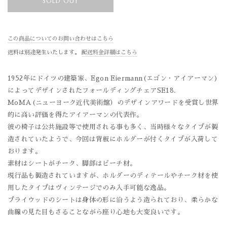
SOLD OUT
この商品についてのお問い合わせはこちら
送料は別途発生いたします。
配送料金詳細はこちら
1952年にドイツの建築家、Egon Eiermann(エゴン・アイアーマン)
によってデザインされたフォールディングチェアSE18.
MoMA(ニューヨーク近代美術館）のデザインアワードを受賞し世界
的に高い評価を得たアイアーマンの代表作。
彼の椅子は公共施設等で使用される事も多く、当時様々なタイプが製
造されていたようで、今回は背板にホルダーが付くタイプが入荷して
おります。
素材はシートがチーク、脚部はビーチ材。
現行品も製造されていますが、ホルダーのディテールやチーク材を使
用したタイプはヴィンテージでのみ入手可能な逸品。
プライウッドのシートは身体の形に沿うよう造られており、柔らかな
曲線の見た目もさることながら座り心地も大変良いです。