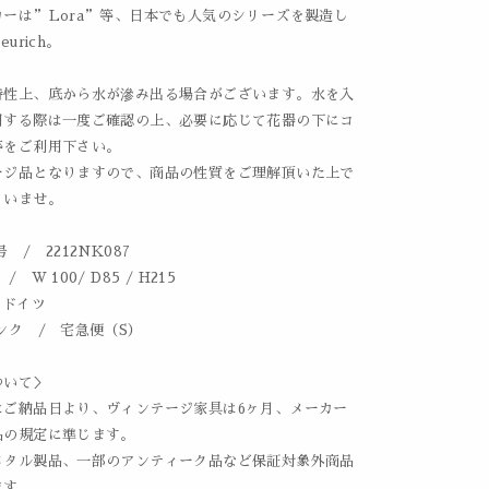
カーは”Lora”等、日本でも人気のシリーズを製造し
eurich。
特性上、底から水が滲み出る場合がございます。水を入
用する際は一度ご確認の上、必要に応じて花器の下にコ
等をご利用下さい。
ージ品となりますので、商品の性質をご理解頂いた上で
さいませ。
 / 2212NK087
 W 100/ D85 / H215
 ドイツ
ンク / 宅急便（S）
ついて＞
はご納品日より、ヴィンテージ家具は6ヶ月、メーカー
品の規定に準じます。
メタル製品、一部のアンティーク品など保証対象外商品
ます。