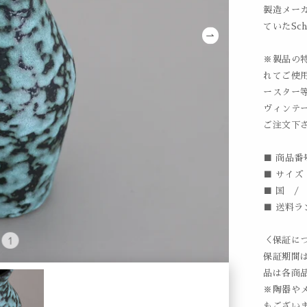
製造メー
ていたSch
※製品の
れてご使
ースター
ヴィンテ
ご注文下
■ 商品番号
■ サイズ /
■ 国 /
■ 送料ラ
＜保証に
保証期間
品は各商
※陶器や
もござい