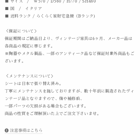
■ サイズ / W570 / D560 / H770 / SH460
■ 国 / イタリア
■ 送料ランク / らくらく家財宅急便（Bランク)
＜保証について＞
保証期間はご納品日より、ヴィンテージ家具は6ヶ月、メーカー品は
各商品の規定に準じます。
※陶器やメタル製品、一部のアンティーク品など保証対象外商品もご
ざいます。
＜メンテナンスについて＞
シートは日本で張り替え済み。
丁寧にメンテナンスを施しておりますが、数十年前に製造されたヴィ
ンテージ品となりますので、傷や補修痕、
一部パーツの欠損がある場合もございます。
商品の性質をご理解頂いた上でご注文下さいませ。
注意事項はこちら