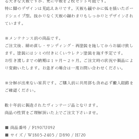
る大きな天板ですが、更に中板を２枚セット可能です。
特に脚のデザインは見応えありです。天板も緩やかに弧を描いたボー
ドシェイプ型。抜かりなく天板の縁わまりもしっかりとデザインされ
ています。
※メンテナンス前の商品です。
ご注文後、締め直し・サンディング・再塗装を施してからお届け致し
ます。塗装にはシミの付きにくいウレタン塗装を施す予定です。
お引き渡しまでの納期は１ヶ月～２ヶ月。ご注文時の状況や製品によ
り変動いたします。お急ぎの場合は一度お問い合わせください。
※分解が出来ない家具です。ご購入前に共用部も含め必ず搬入経路を
ご確認ください。
数十年前に製造されたヴィンテージ品となります。
商品の性質をご理解頂いた上でご注文下さいませ。
■ 商品番号 / F1907U092
■ サイズ / W1805-2405 / D890 / H720