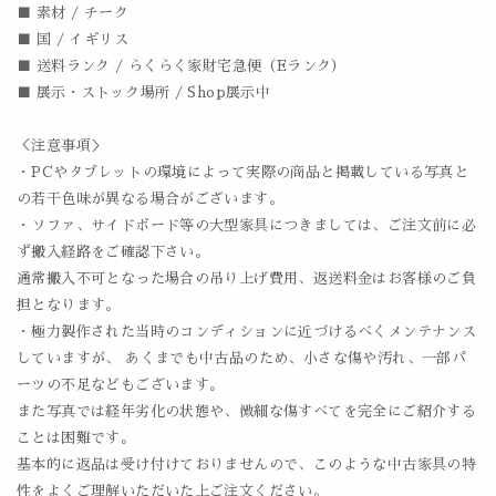
■ 素材 / チーク
■ 国 / イギリス
■ 送料ランク / らくらく家財宅急便（Eランク）
■ 展示・ストック場所 / Shop展示中
＜注意事項＞
・PCやタブレットの環境によって実際の商品と掲載している写真と
の若干色味が異なる場合がございます。
・ソファ、サイドボード等の大型家具につきましては、ご注文前に必
ず搬入経路をご確認下さい。
通常搬入不可となった場合の吊り上げ費用、返送料金はお客様のご負
担となります。
・極力製作された当時のコンディションに近づけるべくメンテナンス
していますが、 あくまでも中古品のため、小さな傷や汚れ、一部パ
ーツの不足などもございます。
また写真では経年劣化の状態や、微細な傷すべてを完全にご紹介する
ことは困難です。
基本的に返品は受け付けておりませんので、このような中古家具の特
性をよくご理解いただいた上ご注文ください。