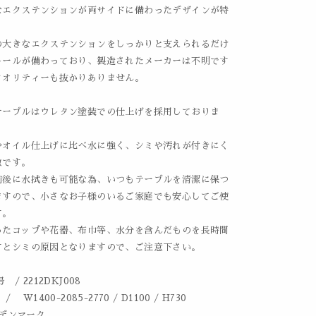
なエクステンションが両サイドに備わったデザインが特
の大きなエクステンションをしっかりと支えられるだけ
レールが備わっており、製造されたメーカーは不明です
クオリティーも抜かりありません。
テーブルはウレタン塗装での仕上げを採用しておりま
やオイル仕上げに比べ水に強く、シミや汚れが付きにく
徴です。
前後に水拭きも可能な為、いつもテーブルを清潔に保つ
ますので、小さなお子様のいるご家庭でも安心してご使
す。
ったコップや花器、布巾等、水分を含んだものを長時間
すとシミの原因となりますので、ご注意下さい。
 / 2212DKJ008
 W1400-2085-2770 / D1100 / H730
. デンマーク