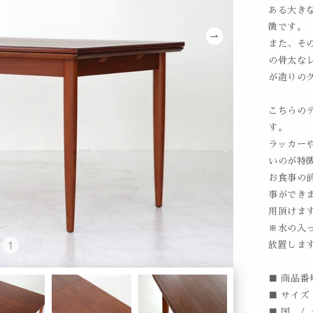
ある大き
徴です。
また、そ
の骨太な
が造りの
こちらの
す。
ラッカー
いのが特
お食事の
事ができ
用頂けま
※水の入
放置しま
■ 商品番号
■ サイズ /
■ 国 /