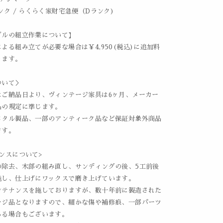
ンク / らくらく家財宅急便（Dランク)
ブルの組立作業について】
よる組み立てが必要な場合は￥4,950(税込)に追加料
ります。
ついて＞
はご納品日より、ヴィンテージ家具は6ヶ月、メーカー
品の規定に準じます。
メタル製品、一部のアンティーク品など保証対象外商品
ます。
ンスについて>
の除去、木部の組み直し、サンディングの後、5工前後
施し、仕上げにワックスで磨き上げています。
ンテナンスを施しておりますが、数十年前に製造された
ージ品となりますので、細かな傷や補修痕、一部パーツ
ある場合もございます。