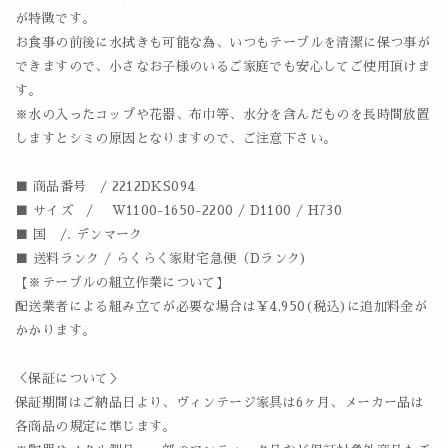
が特徴です。
お食事の前後に水拭きも可能な為、いつもテーブルを清潔に保つ事が
できますので、小さなお子様のいるご家庭でも安心してご使用頂けま
す。
※水の入ったコップや花器、布巾等、水分を含んだものを長時間放置
しますとシミの原因となりますので、ご注意下さい。
■ 商品番号 / 2212DKS094
■ サイズ / W1100-1650-2200 / D1100 / H730
■ 国 /. デンマーク
■ 送料ランク / らくらく家財宅急便（Dランク)
【※テーブルの組立作業について】
配送業者による組み立てが必要な場合は￥4,950(税込)に追加料金が
かかります。
＜保証について＞
保証期間はご納品日より、ヴィンテージ家具は6ヶ月、メーカー品は
各商品の規定に準じます。