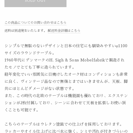
SOLD OUT
この商品についてのお問い合わせはこちら
送料は別途発生いたします。
配送料金詳細はこちら
シンプルで無駄のないデザインと日本の住宅にも馴染みやすいφ1100
サイズのラウンドテーブル。
1960年代にデンマークのH. Sigh & Sons Mobelfabrikで製造され
たモノでとても丁寧に造られています。
経年変化でいい雰囲気に日焼けしたオーク材はコンディションも非常
に良く、ヴィンテージ品なので無傷とまではいきませんが、
天板、脚
共にほとんどダメージがない状態です。
また、この時代の北欧のテーブルは機能面も優れており、エクステン
ションが2枚付属しており、シーンに合わせて天板を拡張しお使い頂
くことも可能です。
こちらのテーブルはウレタン塗装での仕上げを採用しております。
ラッカーやオイル仕上げに比べ水に強く、シミや汚れが付きづらいの