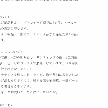
ついて＞
はご納品日より、ヴィンテージ家具は6ヶ月、メーカー
品の規定に準じます。
メタル製品、一部のアンティーク品など保証対象外商品
ます。
ナンスについて＞
の除去、木部の組み直し、サンディングの後、5工前後
施し、仕上げにワックスで磨き上げています。（※今回
ー仕上げになります。）
ンテナンスを施しておりますが、数十年前に製造された
ージ品となりますので、細かな傷や補修痕、一部パーツ
ある場合もございます。
質をご理解頂いた上でご注文下さいませ。
項はこちら