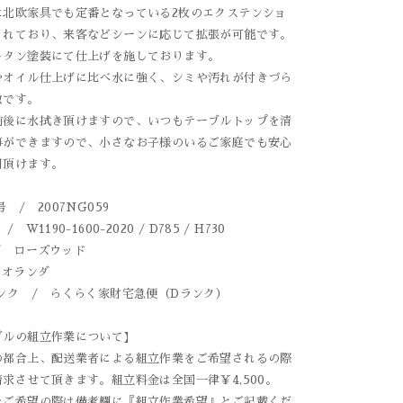
は北欧家具でも定番となっている2枚のエクステンショ
されており、来客などシーンに応じて拡張が可能です。
レタン塗装にて仕上げを施しております。
やオイル仕上げに比べ水に強く、シミや汚れが付きづら
徴です。
前後に水拭き頂けますので、いつもテーブルトップを清
事ができますので、小さなお子様のいるご家庭でも安心
用頂けます。
 / 2007NG059
 W1190-1600-2020 / D785 / H730
/ ローズウッド
 オランダ
ンク / らくらく家財宅急便（Dランク）
ブルの組立作業について】
の都合上、配送業者による組立作業をご希望されるの際
求させて頂きます。組立料金は全国一律￥4,500。
をご希望の際は備考欄に『組立作業希望』とご記載くだ