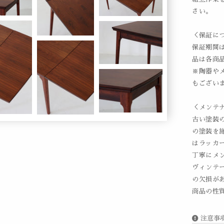
さい。
＜保証に
保証期間
品は各商
※陶器や
もござい
＜メンテ
古い塗装
の塗装を
はラッカ
丁寧にメ
ヴィンテ
の欠損が
商品の性
注意事