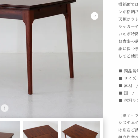
機能面で
ンが格納
天板はウ
ラッカー
いのが特
お食事の
潔に保つ
してご使
■ 商品番号
■ サイズ /
■ 素材 
■ 国 /
■ 送料ラ
【※テー
システム
は別途ご請
組立作業