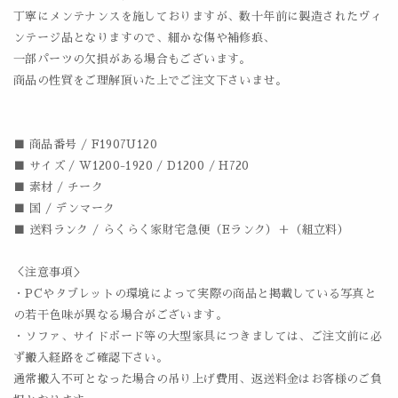
丁寧にメンテナンスを施しておりますが、数十年前に製造されたヴィ
ンテージ品となりますので、細かな傷や補修痕、
一部パーツの欠損がある場合もございます。
商品の性質をご理解頂いた上でご注文下さいませ。
■ 商品番号 / F1907U120
■ サイズ / W1200-1920 / D1200 / H720
■ 素材 / チーク
■ 国 / デンマーク
■ 送料ランク / らくらく家財宅急便（Eランク）＋（組立料）
＜注意事項＞
・PCやタブレットの環境によって実際の商品と掲載している写真と
の若干色味が異なる場合がございます。
・ソファ、サイドボード等の大型家具につきましては、ご注文前に必
ず搬入経路をご確認下さい。
通常搬入不可となった場合の吊り上げ費用、返送料金はお客様のご負