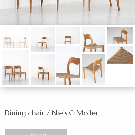
Dining chair / Niels.O.Moller