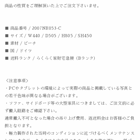
商品の性質をご理解頂いた上でご注文下さいませ。
■ 商品番号 / 2007NE053-C
■ サイズ / W440 / D505 / H805 / SH450
■ 素材 / ビーチ
■ 国 / ドイツ
■ 送料ランク / らくらく家財宅急便（Bランク）
＜注意事項＞
・PCやタブレットの環境によって実際の商品と掲載している写真と
の若干色味が異なる場合がございます。
・ソファ、サイドボード等の大型家具につきましては、ご注文前に必
ず搬入経路をご確認下さい。
通常搬入不可となった場合の吊り上げ費用、返送料金はお客様のご負
担となります。
・極力製作された当時のコンディションに近づけるべくメンテナンス