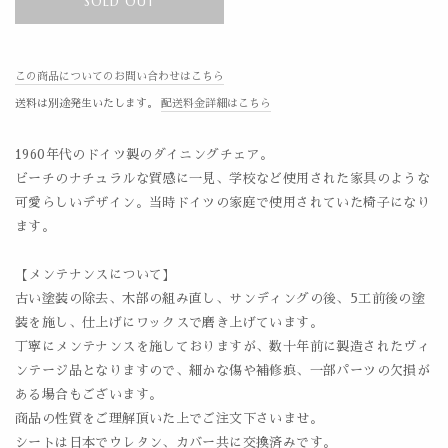
SOLD OUT
この商品についてのお問い合わせはこちら
送料は別途発生いたします。
配送料金詳細はこちら
1960年代のドイツ製のダイニングチェア。
ビーチのナチュラルな質感に一見、学校など使用された家具のような
可愛らしいデザイン。当時ドイツの家庭で使用されていた椅子になり
ます。
【メンテナンスについて】
古い塗装の除去、木部の組み直し、サンディングの後、5工前後の塗
装を施し、仕上げにワックスで磨き上げています。
丁寧にメンテナンスを施しておりますが、数十年前に製造されたヴィ
ンテージ品となりますので、細かな傷や補修痕、一部パーツの欠損が
ある場合もございます。
商品の性質をご理解頂いた上でご注文下さいませ。
シートは日本でウレタン、カバー共に交換済みです。