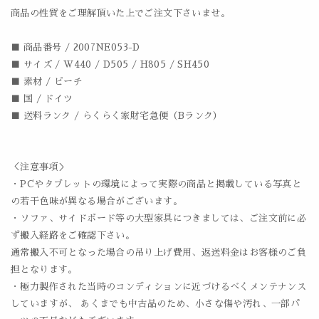
商品の性質をご理解頂いた上でご注文下さいませ。
■ 商品番号 / 2007NE053-D
■ サイズ / W440 / D505 / H805 / SH450
■ 素材 / ビーチ
■ 国 / ドイツ
■ 送料ランク / らくらく家財宅急便（Bランク）
＜注意事項＞
・PCやタブレットの環境によって実際の商品と掲載している写真と
の若干色味が異なる場合がございます。
・ソファ、サイドボード等の大型家具につきましては、ご注文前に必
ず搬入経路をご確認下さい。
通常搬入不可となった場合の吊り上げ費用、返送料金はお客様のご負
担となります。
・極力製作された当時のコンディションに近づけるべくメンテナンス
していますが、 あくまでも中古品のため、小さな傷や汚れ、一部パ