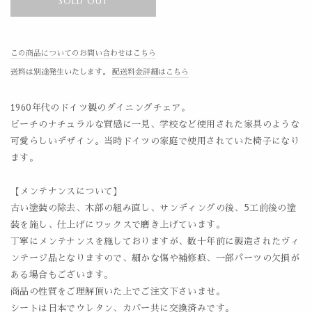
SOLD OUT
この商品についてのお問い合わせはこちら
送料は別途発生いたします。
配送料金詳細はこちら
1960年代のドイツ製のダイニングチェア。
ビーチのナチュラルな質感に一見、学校など使用された家具のような
可愛らしいデザイン。当時ドイツの家庭で使用されていた椅子になり
ます。
【メンテナンスについて】
古い塗装の除去、木部の組み直し、サンディングの後、5工前後の塗
装を施し、仕上げにワックスで磨き上げています。
丁寧にメンテナンスを施しておりますが、数十年前に製造されたヴィ
ンテージ品となりますので、細かな傷や補修痕、一部パーツの欠損が
ある場合もございます。
商品の性質をご理解頂いた上でご注文下さいませ。
シートは日本でウレタン、カバー共に交換済みです。