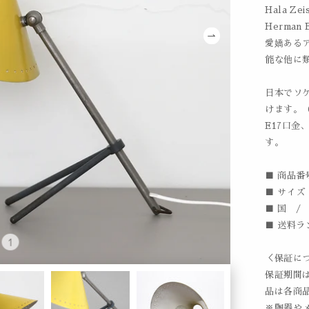
Hala 
Herman
愛嬌ある
能な他に
日本でソ
けます。（
E17口金
す。
■ 商品番号
■ サイズ /
■ 国 /
■ 送料ラ
＜保証に
保証期間
品は各商
※陶器や