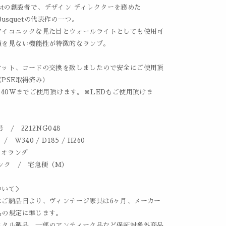
Zeistの創設者で、デザイン ディレクターを務めた
 Busquetの代表作の一つ。
アイコニックな見た目とウォールライトとしても使用可
類を見ない機能性が特徴的なランプ。
ケット、コードの交換を致しましたので安全にご使用頂
PSE取得済み）
、40Wまでご使用頂けます。※LEDもご使用頂けま
 / 2212NG048
 W340 / D185 / H260
 オランダ
ンク / 宅急便（M）
ついて＞
はご納品日より、ヴィンテージ家具は6ヶ月、メーカー
品の規定に準じます。
メタル製品、一部のアンティーク品など保証対象外商品