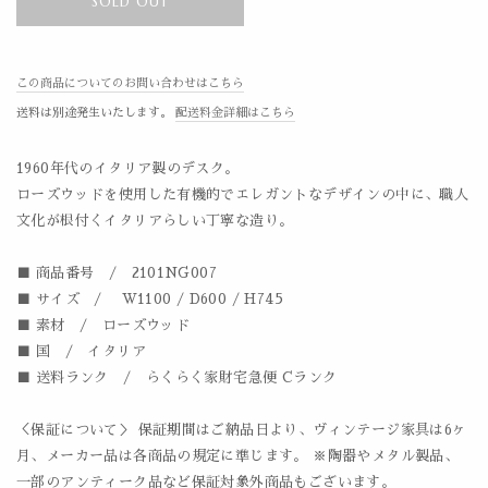
SOLD OUT
この商品についてのお問い合わせはこちら
送料は別途発生いたします。
配送料金詳細はこちら
1960年代のイタリア製のデスク。
ローズウッドを使用した有機的でエレガントなデザインの中に、職人
文化が根付くイタリアらしい丁寧な造り。
■ 商品番号 / 2101NG007
■ サイズ / W1100 / D600 / H745
■ 素材 / ローズウッド
■ 国 / イタリア
■ 送料ランク / らくらく家財宅急便 Cランク
＜保証について＞ 保証期間はご納品日より、ヴィンテージ家具は6ヶ
月、メーカー品は各商品の規定に準じます。 ※陶器やメタル製品、
一部のアンティーク品など保証対象外商品もございます。