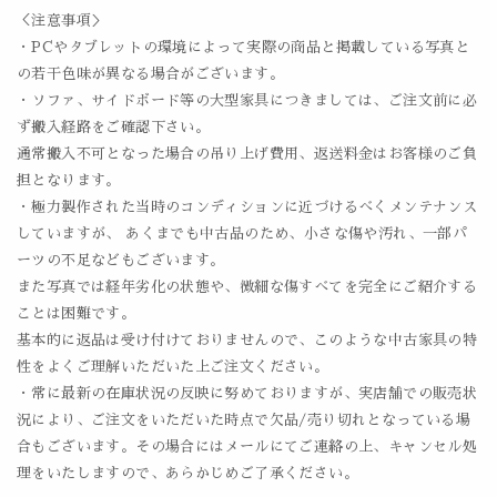
＜注意事項＞
・PCやタブレットの環境によって実際の商品と掲載している写真と
の若干色味が異なる場合がございます。
・ソファ、サイドボード等の大型家具につきましては、ご注文前に必
ず搬入経路をご確認下さい。
通常搬入不可となった場合の吊り上げ費用、返送料金はお客様のご負
担となります。
・極力製作された当時のコンディションに近づけるべくメンテナンス
していますが、 あくまでも中古品のため、小さな傷や汚れ、一部パ
ーツの不足などもございます。
また写真では経年劣化の状態や、微細な傷すべてを完全にご紹介する
ことは困難です。
基本的に返品は受け付けておりませんので、このような中古家具の特
性をよくご理解いただいた上ご注文ください。
・常に最新の在庫状況の反映に努めておりますが、実店舗での販売状
況により、ご注文をいただいた時点で欠品/売り切れとなっている場
合もございます。その場合にはメールにてご連絡の上、キャンセル処
理をいたしますので、あらかじめご了承ください。