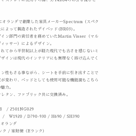
。
代にオランダで創業した家具メーカーSpectrum（スペク
によって製造されたデイベッド(BR03)。
イン部門の責任者を務めていたMartin Visser（マル
ヴィッサー）によるデザイン。
されてから半世紀以上が経た現代でも古さを感じないミ
デザインは現代のインテリアにも無理なく溶け込んでく
イン性もさる事ながら、シートを手前に引き出すことで
度が変わり、ベッドとしても使用可能な機能面もこちら
の魅力。
ウレタン、ファブリック共に交換済み。
 / 2501NG029
 W1920 / D790-930 / H690 / SH390
 オランダ
ンク / 家財便（Eランク）