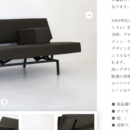
なります
1960年
トラム）社
当時、デザ
ティン・
デザイン
ニマルな
れます。
高いデザ
座面の角
のソファ
シートは
■ 商品番号
■ サイズ /
■ 国 /
■ 送料ラ