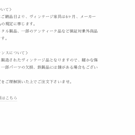
ついて＞
はご納品日より、ヴィンテージ家具は6ヶ月、メーカー
品の規定に準じます。
メタル製品、一部のアンティーク品など保証対象外商品
ます。
ナンスについて＞
に製造されたヴィンテージ品となりますので、細かな傷
、一部パーツの欠損、鉄製品には錆がある場合もござい
質をご理解頂いた上でご注文下さいませ。
項はこちら