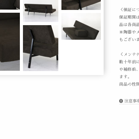
＜保証に
保証期間
品は各商
※陶器や
もござい
＜メンテ
数十年前
や補修痕
ます。
商品の性
注意事