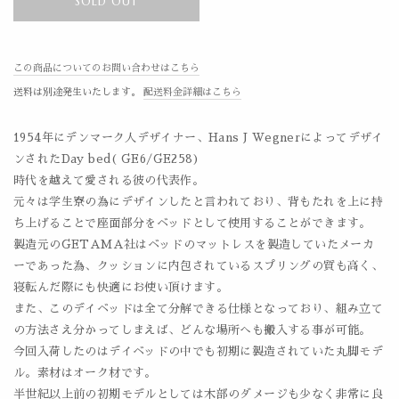
SOLD OUT
この商品についてのお問い合わせはこちら
送料は別途発生いたします。
配送料金詳細はこちら
1954年にデンマーク人デザイナー、Hans J Wegnerによってデザイ
ンされたDay bed( GE6/GE258)
時代を越えて愛される彼の代表作。
元々は学生寮の為にデザインしたと言われており、背もたれを上に持
ち上げることで座面部分をベッドとして使用することができます。
製造元のGETAMA社はベッドのマットレスを製造していたメーカ
ーであった為、クッションに内包されているスプリングの質も高く、
寝転んだ際にも快適にお使い頂けます。
また、このデイベッドは全て分解できる仕様となっており、組み立て
の方法さえ分かってしまえば、どんな場所へも搬入する事が可能。
今回入荷したのはデイベッドの中でも初期に製造されていた丸脚モデ
ル。素材はオーク材です。
半世紀以上前の初期モデルとしては木部のダメージも少なく非常に良