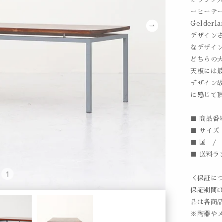
ーヒーテ
Gelderla
デザイン
なデザイ
どちらの
天板には
デザイン
に感じて
■ 商品番号
■ サイズ /
■ 国 /
■ 送料ラ
＜保証に
保証期間
品は各商
※陶器や