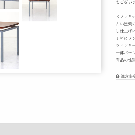
もござい
＜メンテ
古い塗装
し仕上げ
丁寧にメ
ヴィンテ
一部パー
商品の性
注意事