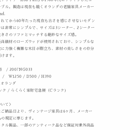
ーブル。製造は現在も続くオランダの老舗家具メーカー
nd.
されてから60年たった現在も古さを感じさせないモダン
ンは非常にシンプルで、サイズは3シーター、2シーター
大きさのソファとマッチする絶妙なサイズ感。
最高級材のローズウッドが使用されており、シンプルな
故に力強く複雑な木目が際立ち、素材の美しさをの存分
頂けます。
 / 2007NG033
 W1250 / D500 / H390
 オランダ
ンク / らくらく家財宅急便（Cランク)
ついて＞
はご納品日より、ヴィンテージ家具は6ヶ月、メーカー
品の規定に準じます。
メタル製品、一部のアンティーク品など保証対象外商品