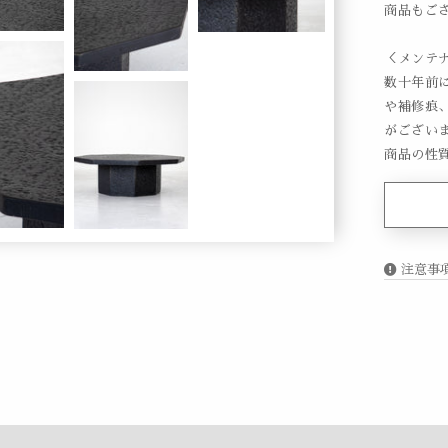
商品もご
＜メンテ
数十年前
や補修痕
がござい
商品の性
注意事