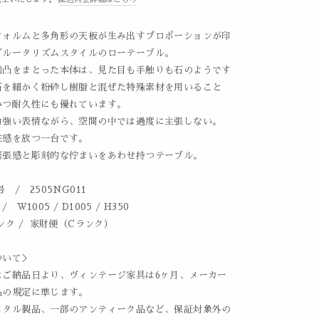
フォルムと多角形の天板が生み出すプロポーションが印
ブルータリズムスタイルのローテーブル。
凹凸をまとった本体は、見た目も手触りも石のようです
石を細かく粉砕し樹脂と混ぜた特殊素材を用いること
かつ耐久性にも優れています。
力強い表情ながら、空間の中では過度に主張しない。
在感を放つ一台です。
緊張感と彫刻的な佇まいをあわせ持つテーブル。
 / 2505NG011
 W1005 / D1005 / H350
ンク / 家財便（Cランク）
ついて＞
はご納品日より、ヴィンテージ家具は6ヶ月、メーカー
品の規定に準じます。
メタル製品、一部のアンティーク品など、保証対象外の