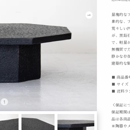
量塊的な
象的な、
荒々しい
が、黒鉛
で、軽量
無機質で
静かな存
建築的な
■ 商品番号
■ サイズ /
■ 送料ラ
＜保証に
保証期間
品は各商
※陶器や