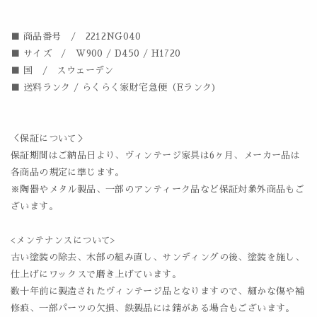
■ 商品番号 / 2212NG040
■ サイズ / W900 / D450 / H1720
■ 国 / スウェーデン
■ 送料ランク / らくらく家財宅急便（Eランク)
＜保証について＞
保証期間はご納品日より、ヴィンテージ家具は6ヶ月、メーカー品は
各商品の規定に準じます。
※陶器やメタル製品、一部のアンティーク品など保証対象外商品もご
ざいます。
<メンテナンスについて>
古い塗装の除去、木部の組み直し、サンディングの後、塗装を施し、
仕上げにワックスで磨き上げています。
数十年前に製造されたヴィンテージ品となりますので、細かな傷や補
修痕、一部パーツの欠損、鉄製品には錆がある場合もございます。