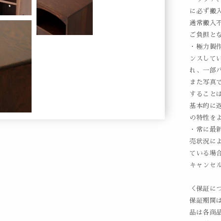
に必ず搬
通常搬入
ご負担と
・極力製
ンスして
れ、一部
また写真
すること
基本的に
の特性を
・常に最
売状況に
ている場
キャンセ
＜保証に
保証期間
品は各商