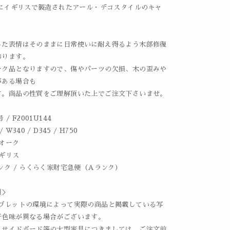
代にイギリスで製造されたアール・デコスタイルのキャ
。
した表情はそのままに日常使いに耐え得るよう木部修復
おります。
ーク品となりますので、傷やパーツの欠損、木の歪みや
がある場合も
す。商品の性質をご理解頂いた上でご注文下さいませ。
 / F2001U144
 W340 / D345 / H750
 オーク
イギリス
ンク / らくらく家財宅急便（Aランク）
項＞
タブレットの環境によって実際の商品と掲載している写
干色味が異なる場合がございます。
、サイドボード等の大型家具につきましては、ご注文前