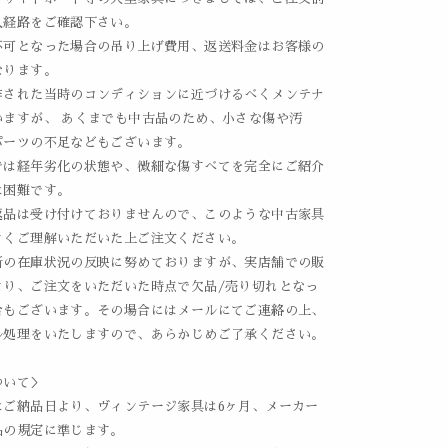
入経路をご確認下さい。
不可となった場合の吊り上げ費用、返送料金はお客様の
なります。
作された当時のコンディションに近づけるべくメンテナ
いますが、 あくまでも中古品のため、小さな傷や汚
パーツの不足などもございます。
では経年劣化の状態や、微細な傷すべてを完全にご紹介
は困難です。
返品は受け付けておりませんので、このような中古家具
よくご理解いただいた上ご注文ください。
新の在庫状況の反映に努めておりますが、実店舗での販
より、ご注文をいただいた時点で欠品/売り切れとなっ
合もございます。その場合にはメールにてご連絡の上、
ル処理をいたしますので、あらかじめご了承ください。
ついて＞
はご納品日より、ヴィンテージ家具は6ヶ月、メーカー
品の規定に準じます。