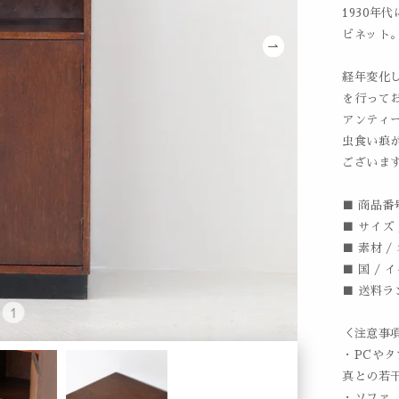
1930年
ビネット
経年変化
を行って
アンティ
虫食い痕
ございま
■ 商品番号
■ サイズ /
■ 素材 /
■ 国 / 
■ 送料ラ
＜注意事
・PCや
真との若
・ソファ