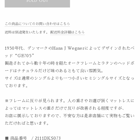
SOLD OUT
この商品についてのお問い合わせはこちら
送料は別途発生いたします。
配送料金詳細はこちら
1950年代、デンマークのHans J Wegnerによってデザインされたベ
ッド“GE705”
製造されてから数十年の時を経たオークフレームとラタンのヘッドボ
ードはナチュラルだけど味のあるともて良い雰囲気。
サイズは通常のシングルよりも一つ小さいセミシングルサイズとなっ
ております。
※フレームに反りが見られます。人の重さやお選び頂くマットレスに
よってはマットレスの重さだけで反りが改善される程度ですが、
お店に展示しておりますので、不安な方は是非店舗にて実物もご覧い
ただければと思います。
■ 商品番号 / 2111DKS073