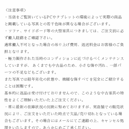
＜注意事項＞
・当店をご覧頂いているPCやタブレットの環境によって実際の商品
と掲載している写真との若干色味が異なる場合がございます。
・ソファ、サイドボード等の大型家具につきましては、ご注文前に必
ず搬入経路をご確認下さい。
通常搬入不可となった場合の吊り上げ費用、返送料金はお客様のご負
担となります。
・極力製作された当時のコンディションに近づけるべくメンテナンス
していますが、 あくまでも中古品のため、小さな傷や汚れ、一部パ
ーツの不足などもございます。
また写真では経年劣化の状態や、微細な傷すべてを完全にご紹介する
ことは困難です。
基本的に返品は受け付けておりませんので、このような中古家具の特
性をよくご理解いただいた上ご注文ください。
・常に最新の在庫状況の反映に努めておりますが、実店舗での販売状
況により、ご注文をいただいた時点で欠品/売り切れとなっている場
合もございます。その場合にはメールにてご連絡の上、キャンセル処
理をいたしますので、あらかじめご了承ください。