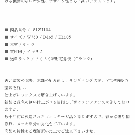
ける機会のない希少性、デザイン性ともに高いチェストです。
■ 商品番号 / 1812U104
■ サイズ / W760 / D465 / H1105
■ 素材 / チーク
■ 買付国 / イギリス
■ 送料ランク / らくらく家財宅急便（Cランク）
古い塗装の除去、木部の組み直し、サンディングの後、5工程前後の
塗装を施し、
仕上げにワックスで磨き上げています。
新品と遜色の無い仕上がりを目指し丁寧にメンテナンスを施しており
ますが、
数十年前に製造されたヴィンテージ品となりますので、細かな傷や補
修痕、メッキ部分の劣化もございます。
商品の特性をご理解頂いた上でご注文下さいませ。