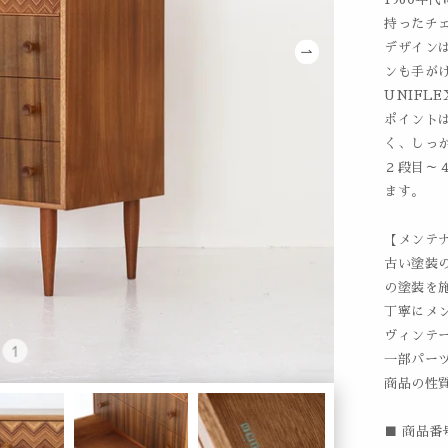
持ったチ
デザインは
ンも手がけ
UNIFLE
ポイント
く、しっ
２段目～
ます。
【メンテ
古い塗装
の塗装を
丁寧にメ
ヴィンテ
一部パー
商品の性
■ 商品番号 