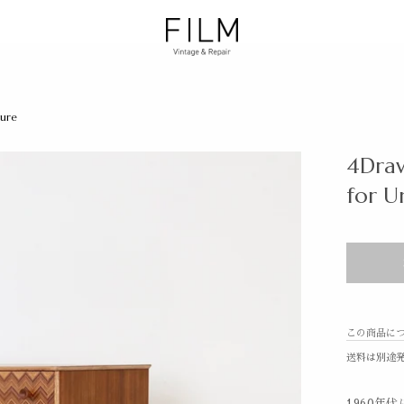
ture
4Draw
for U
この商品に
送料は別途
1960年