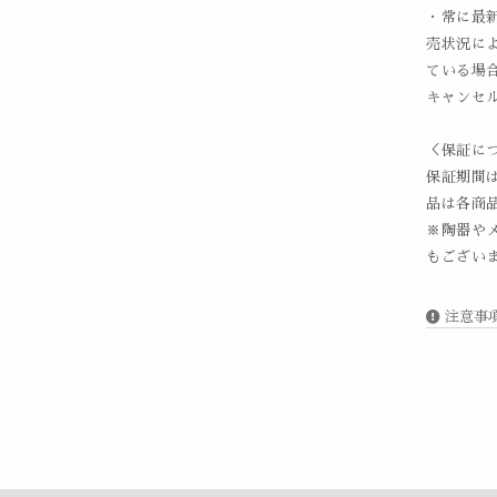
・常に最
売状況に
ている場
キャンセ
＜保証に
保証期間
品は各商
※陶器や
もございま
注意事