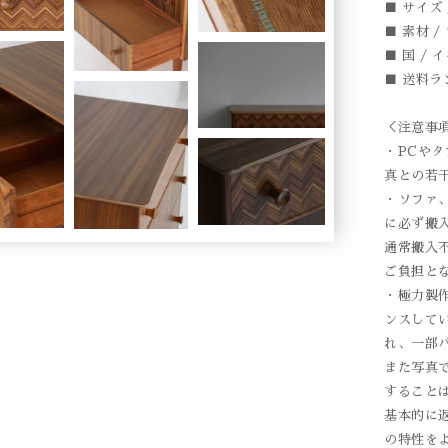
■ サイズ /
■ 素材 
■ 国 / 
■ 送料ラ
＜注意事
・PCや
真との若
・ソファ
に必ず搬
通常搬入
ご負担と
・極力製
ンスして
れ、一部
また写真
すること
基本的に
の特性を