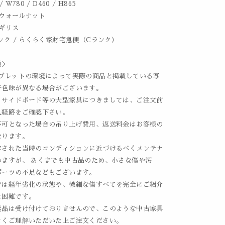
 W780 / D460 / H865
/ ウォールナット
イギリス
ンク / らくらく家財宅急便（Cランク）
項＞
タブレットの環境によって実際の商品と掲載している写
干色味が異なる場合がございます。
、サイドボード等の大型家具につきましては、ご注文前
入経路をご確認下さい。
不可となった場合の吊り上げ費用、返送料金はお客様の
なります。
作された当時のコンディションに近づけるべくメンテナ
いますが、 あくまでも中古品のため、小さな傷や汚
パーツの不足などもございます。
では経年劣化の状態や、微細な傷すべてを完全にご紹介
は困難です。
返品は受け付けておりませんので、このような中古家具
よくご理解いただいた上ご注文ください。