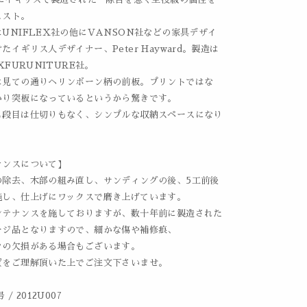
ェスト。
UNIFLEX社の他にVANSON社などの家具デザイ
たイギリス人デザイナー、Peter Hayward。製造は
XFURUNITURE社。
は見ての通りヘリンボーン柄の前板。プリントではな
かり突板になっているというから驚きです。
４段目は仕切りもなく、シンプルな収納スペースになり
ナンスについて】
の除去、木部の組み直し、サンディングの後、5工前後
施し、仕上げにワックスで磨き上げています。
ンテナンスを施しておりますが、数十年前に製造された
ージ品となりますので、細かな傷や補修痕、
ツの欠損がある場合もございます。
質をご理解頂いた上でご注文下さいませ。
/ 2012U007