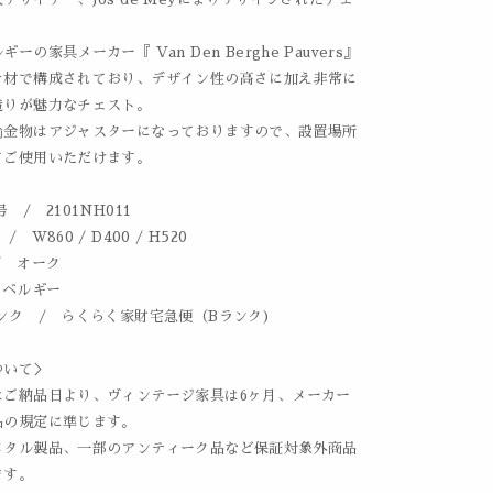
ーの家具メーカー『 Van Den Berghe Pauvers』
ナ材で構成されており、デザイン性の高さに加え非常に
造りが魅力なチェスト。
鍮金物はアジャスターになっておりますので、設置場所
てご使用いただけます。
 / 2101NH011
 W860 / D400 / H520
/ オーク
 ベルギー
ンク / らくらく家財宅急便（Bランク)
ついて＞
はご納品日より、ヴィンテージ家具は6ヶ月、メーカー
品の規定に準じます。
メタル製品、一部のアンティーク品など保証対象外商品
ます。