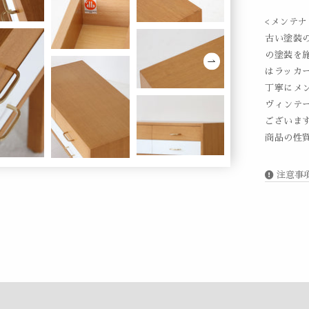
<メンテナ
古い塗装
の塗装を
はラッカ
丁寧にメ
ヴィンテ
ございま
商品の性
注意事