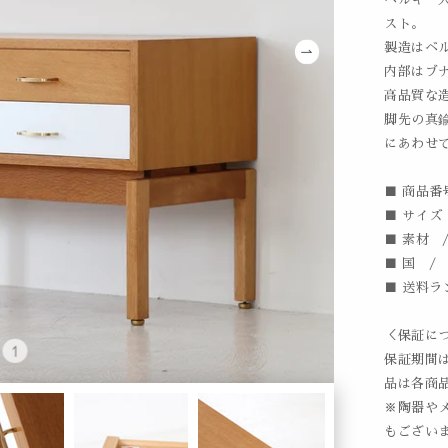
スト。
製造はベルギ
内部はブ
高品質な
脚先の真
にあわせ
■ 商品番号
■ サイズ /
■ 素材 
■ 国 /
■ 送料ラ
＜保証に
保証期間
品は各商
※陶器や
もござい