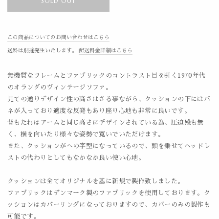
SOLD OUT
この商品についてのお問い合わせはこちら
送料は別途発生いたします。
配送料金詳細はこちら
無機質なフレームとファブリックのコントラスト目を引く1970年代
のオランダのヴィンテージソファ。
見ての通りデザイン性の高さはさる事ながら、クッションの下にはバ
ネが入っており適度な反発もあり座り心地も非常に良いです。
背もたれはアームと同じ高さにデザインされている為、圧迫感も無
く、横を向いたり様々な姿勢で寛いでいただけます。
また、クッションがへの字型になっているので、頭を乗せてヘッドレ
ストの代わりとしてもなかなか良い使い心地。
クッションは全てオリジナルを基に新規で製作致しました。
ファブリックはデンマーク製のファブリックを使用しております。ク
ッションはカバーリングになっておりますので、カバーのみの製作も
可能です。