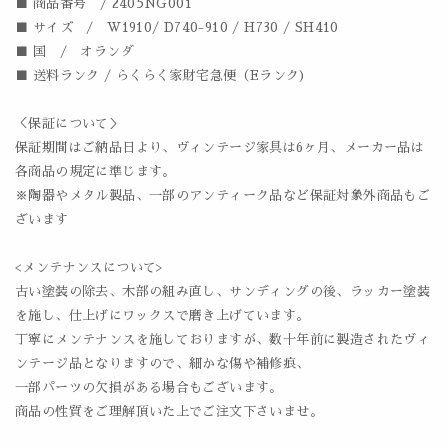
■ 商品番号 / 2405NG001
■ サイズ / W1910/ D740-910 / H730 / SH410
■ 国 / オランダ
■ 送料ランク / らくらく家財宅急便（Eランク)
＜保証について＞
保証期間はご納品日より、ヴィンテージ家具は6ヶ月、メーカー品は
各商品の規定に準じます。
※陶器やメタル製品、一部のアンティーク品など保証対象外商品もご
ざいます
<メンテナンスについて>
古い塗装の除去、木部の組み直し、サンディングの後、ラッカー塗装
を施し、仕上げにワックスで磨き上げています。
丁寧にメンテナンスを施しておりますが、数十年前に製造されたヴィ
ンテージ品となりますので、細かな傷や補修痕、
一部パーツの欠損がある場合もございます。
商品の性質をご理解頂いた上でご注文下さいませ。