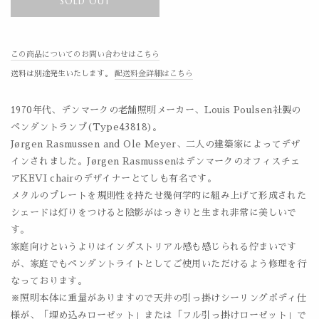
SOLD OUT
この商品についてのお問い合わせはこちら
送料は別途発生いたします。
配送料金詳細はこちら
1970年代、デンマークの老舗照明メーカー、Louis Poulsen社製の
ペンダントランプ(Type43818)。
Jørgen Rasmussen and Ole Meyer、二人の建築家によってデザ
インされました。Jørgen Rasmussenはデンマークのオフィスチェ
アKEVI chairのデザイナーとてしも有名です。
メタルのプレートを規則性を持たせ幾何学的に組み上げて形成された
シェードは灯りをつけると陰影がはっきりと生まれ非常に美しいで
す。
家庭向けというよりはインダストリアル感も感じられる佇まいです
が、家庭でもペンダントライトとしてご使用いただけるよう修理を行
なっております。
※照明本体に重量がありますので天井の引っ掛けシーリングボディ仕
様が、「埋め込みローゼット」または「フル引っ掛けローゼット」で