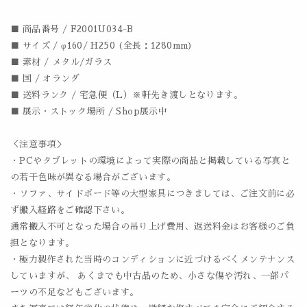
■ 商品番号 / F2001U034-B
■ サイズ / φ160/ H250 (全長：1280mm)
■ 素材 / メタル/ガラス
■ 国 / オランダ
■ 送料ランク / 宅急便（L）※軒先き渡しとなります。
■ 展示・ストック場所 / Shop展示中
＜注意事項＞
・PCやタブレットの環境によって実際の商品と掲載している写真と
の若干色味が異なる場合がございます。
・ソファ、サイドボード等の大型家具につきましては、ご注文前に必
ず搬入経路をご確認下さい。
通常搬入不可となった場合の吊り上げ費用、返送料金はお客様のご負
担となります。
・極力製作された当時のコンディションに近づけるべくメンテナンス
していますが、 あくまでも中古品のため、小さな傷や汚れ、一部パ
ーツの不足などもございます。