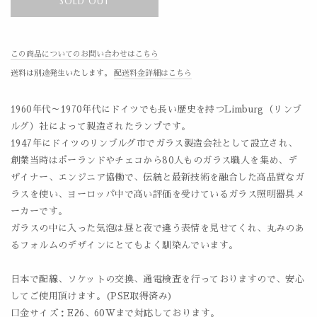
SOLD OUT
この商品についてのお問い合わせはこちら
送料は別途発生いたします。
配送料金詳細はこちら
1960年代～1970年代にドイツでも長い歴史を持つLimburg（リンブ
ルグ）社によって製造されたランプです。
1947年にドイツのリンブルグ市でガラス製造会社として設立され、
創業当時はポーランドやチェコから80人ものガラス職人を集め、デ
ザイナー、エンジニア協働で、伝統と最新技術を融合した高品質なガ
ラスを使い、ヨーロッパ中で高い評価を受けているガラス照明器具メ
ーカーです。
ガラスの中に入った気泡は昼と夜で違う表情を見せてくれ、丸みのあ
るフォルムのデザインにとてもよく馴染んでいます。
日本で配線、ソケットの交換、通電検査を行っておりますので、安心
してご使用頂けます。(PSE取得済み)
口金サイズ：E26、60Wまで対応しております。