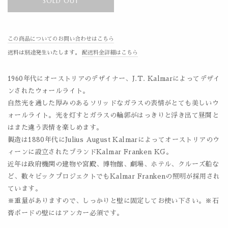
SOLD OUT
この商品についてのお問い合わせはこちら
送料は別途発生いたします。
配送料金詳細はこちら
1960年代にオーストリアのデザイナー、J.T. Kalmarによってデザイ
ンされたウォールライト。
自然光を通した厚みのあるソリッドなガラスの表情がとても美しいウ
ォールライト。光を灯すとガラスの輪郭がはっきりと浮き出て昼間と
はまた違う表情を楽しめます。
製造は1880年代にJulius August Kalmarによってオーストリアのウ
ィーンに設立されたブランドKalmar Franken KG。
近年は政府機関の建物や宮殿、博物館、劇場、ホテル、クルーズ船な
ど、数々ビックプロジェクトでもKalmar Frankenの照明が採用され
ています。
※重量がありますので、しっかりと壁に固定してお使い下さい。※石
膏ボードの壁にはアンカー必須です。