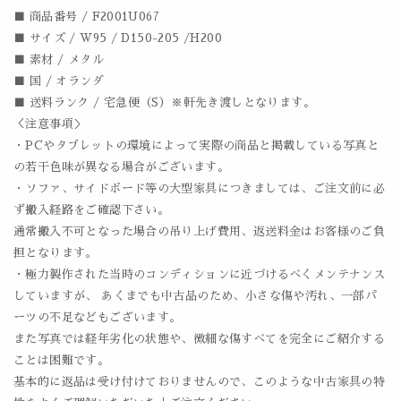
■ 商品番号 / F2001U067
■ サイズ / W95 / D150-205 /H200
■ 素材 / メタル
■ 国 / オランダ
■ 送料ランク / 宅急便（S）※軒先き渡しとなります。
＜注意事項＞
・PCやタブレットの環境によって実際の商品と掲載している写真と
の若干色味が異なる場合がございます。
・ソファ、サイドボード等の大型家具につきましては、ご注文前に必
ず搬入経路をご確認下さい。
通常搬入不可となった場合の吊り上げ費用、返送料金はお客様のご負
担となります。
・極力製作された当時のコンディションに近づけるべくメンテナンス
していますが、 あくまでも中古品のため、小さな傷や汚れ、一部パ
ーツの不足などもございます。
また写真では経年劣化の状態や、微細な傷すべてを完全にご紹介する
ことは困難です。
基本的に返品は受け付けておりませんので、このような中古家具の特